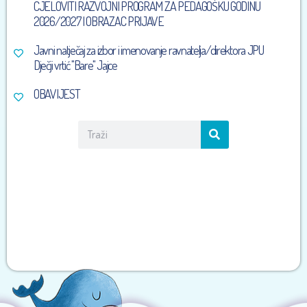
CJELOVITI RAZVOJNI PROGRAM ZA PEDAGOŠKU GODINU
2026/2027 I OBRAZAC PRIJAVE
Javni natječaj za izbor i imenovanje ravnatelja/direktora JPU
Dječji vrtić ''Bare'' Jajce
OBAVIJEST