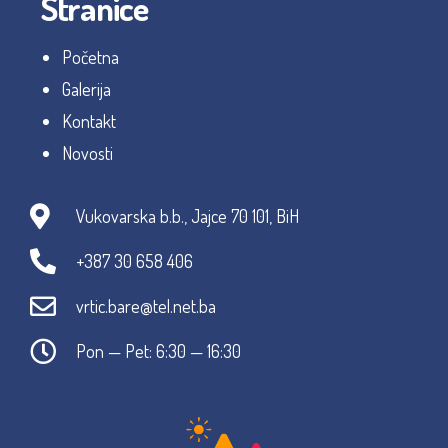
Stranice
Početna
Galerija
Kontakt
Novosti
Vukovarska b.b., Jajce 70 101, BiH
+387 30 658 406
vrtic.bare@tel.net.ba
Pon — Pet: 6:30 — 16:30