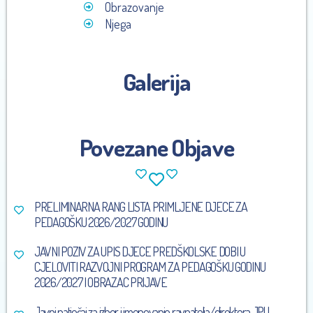
Obrazovanje
Njega
Galerija
Povezane Objave
PRELIMINARNA RANG LISTA PRIMLJENE DJECE ZA
PEDAGOŠKU 2026/2027 GODINU
JAVNI POZIV ZA UPIS DJECE PREDŠKOLSKE DOBI U
CJELOVITI RAZVOJNI PROGRAM ZA PEDAGOŠKU GODINU
2026/2027 I OBRAZAC PRIJAVE
Javni natječaj za izbor i imenovanje ravnatelja/direktora JPU