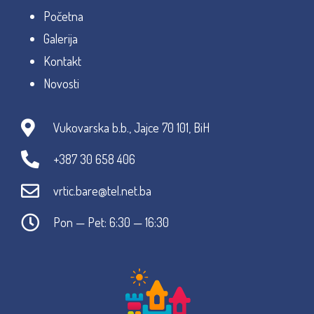
Početna
Galerija
Kontakt
Novosti
Vukovarska b.b., Jajce 70 101, BiH
+387 30 658 406
vrtic.bare@tel.net.ba
Pon — Pet: 6:30 — 16:30