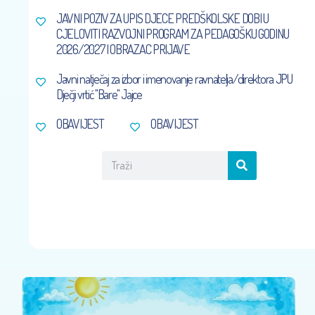
JAVNI POZIV ZA UPIS DJECE PREDŠKOLSKE DOBI U
CJELOVITI RAZVOJNI PROGRAM ZA PEDAGOŠKU GODINU
2026/2027 I OBRAZAC PRIJAVE
Javni natječaj za izbor i imenovanje ravnatelja/direktora JPU
Dječji vrtić ''Bare'' Jajce
OBAVIJEST
OBAVIJEST